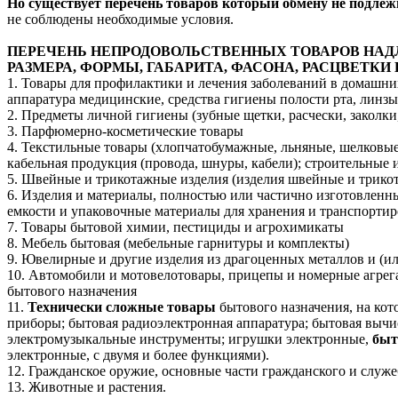
Но существует перечень товаров который обмену не подлеж
не соблюдены необходимые условия.
ПЕРЕЧЕНЬ НЕПРОДОВОЛЬСТВЕННЫХ ТОВАРОВ НАД
РАЗМЕРА, ФОРМЫ, ГАБАРИТА, ФАСОНА, РАСЦВЕТКИ
1. Товары для профилактики и лечения заболеваний в домашних
аппаратура медицинские, средства гигиены полости рта, линзы
2. Предметы личной гигиены (зубные щетки, расчески, заколки
3. Парфюмерно-косметические товары
4. Текстильные товары (хлопчатобумажные, льняные, шелковые,
кабельная продукция (провода, шнуры, кабели); строительные 
5. Швейные и трикотажные изделия (изделия швейные и трико
6. Изделия и материалы, полностью или частично изготовлен
емкости и упаковочные материалы для хранения и транспортир
7. Товары бытовой химии, пестициды и агрохимикаты
8. Мебель бытовая (мебельные гарнитуры и комплекты)
9. Ювелирные и другие изделия из драгоценных металлов и (
10. Автомобили и мотовелотовары, прицепы и номерные агрега
бытового назначения
11.
Технически сложные товары
бытового назначения, на ко
приборы; бытовая радиоэлектронная аппаратура; бытовая вычи
электромузыкальные инструменты; игрушки электронные,
быт
электронные, с двумя и более функциями).
12. Гражданское оружие, основные части гражданского и служе
13. Животные и растения.