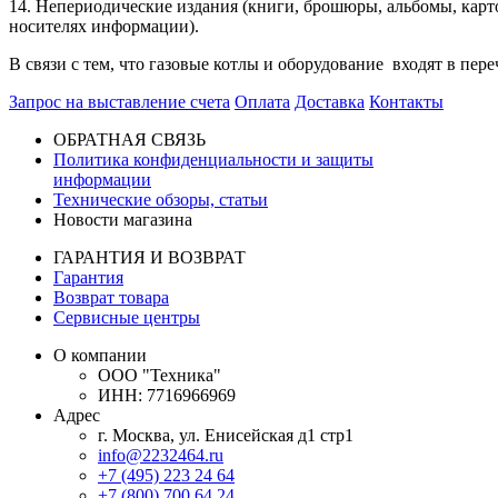
14. Непериодические издания (книги, брошюры, альбомы, карт
носителях информации).
В связи с тем, что газовые котлы и оборудование входят в пе
Запрос на выставление счета
Оплата
Доставка
Контакты
ОБРАТНАЯ СВЯЗЬ
Политика конфиденциальности и защиты
информации
Технические обзоры, статьи
Новости магазина
ГАРАНТИЯ И ВОЗВРАТ
Гарантия
Возврат товара
Сервисные центры
О компании
ООО "Техника"
ИНН: 7716966969
Адрес
г. Москва, ул. Енисейская д1 стр1
info@2232464.ru
+7 (495) 223 24 64
+7 (800) 700 64 24