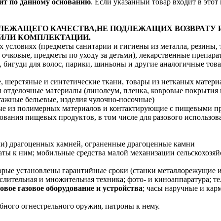
ит по данному основанию
. Если указанный товар входит в этот 
ЛЕЖАЩЕГО КАЧЕСТВА,НЕ ПОДЛЕЖАЩИХ ВОЗВРАТУ 
 ИЛИ КОМПЛЕКТАЦИИ.
 условиях (предметы санитарии и гигиены из металла, резины, 
 очковые, предметы по уходу за детьми), лекарственные препара
, бигуди для волос, парики, шиньоны и другие аналогичные тов
 шерстяные и синтетические ткани, товары из нетканых материа
и отделочные материалы (линолеум, пленка, ковровые покрытия 
тажные бельевые, изделия чулочно-носочные)
ные из полимерных материалов и контактирующие с пищевыми пр
ования пищевых продуктов, в том числе для разового использов
или) драгоценных камней, ограненные драгоценные камни
ты к ним; мобильные средства малой механизации сельскохозяй
торые установлены гарантийные сроки (станки металлорежущие
слительная и множительная техника; фото- и киноаппаратура; т
овое газовое оборудование и устройства
; часы наручные и кар
бного огнестрельного оружия, патроны к нему.