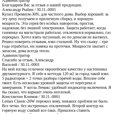
Администратор
Благодарим Вас за отзыв о нашей продукции.
Александр Рыбин
/ 30.11.-0001
Купил Премиум-30N, для частного дома. Выбор хороший: за
эту цену получаем и приличную сборку, и хорошую
мощность. Эта серия без особых наворотов, простая,
надежная, без лишней электроники. Защита работает, когда
газовики на магистрали работали, отключился нормально, газ
перекрыл. Хотел взять чугунный, но по деньгам не вытянул.
Решил поверить отзывам, взял стальной. Ну что скажу – три
года отработал, ни намека на протечки. Мощности хватает с
запасом, дома всегда тепло.
Администратор
Спасибо за отзыв, Александр
Василий
/ 30.11.-0001
На мой взгляд отличное европейское качество у настенника
двухконтурного. Я себе в коттедж 120 м2 за город такой взял.
5 радиаторов + 2 точки разбора горячей воды. Вполне себе
тянет. Есть несколько уровней защиты от перегрева и
замерзания. У котла Лемакс удобный индикатор включения. Я
бы сказал, что вариант очень неплохой.
Константин Климов
/ 30.11.-0001
Lemax Classic-20W пережил зиму, никаких проблем не было.
Все четко. без экстренных отключений. Второй контур на
горячую воду слабый все-таки. Пришлось ставить