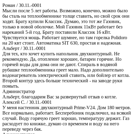
Роман
/ 30.11.-0001
Мысли после 5 лет работы. Возможно, конечно, можно было
бы сталь на теплообменнике толще ставить, но свой срок они
ходят. Брату купили Классик. Думаю, это тот же Газовик,
только в новой оболочке. Мой Газовик 11кВт работает без
нареканий 5-й год. Брату поставили Классик 16 кВт.
Чувствуется мощь. Работает шумнее, но там горелка Polidoro
на 20 квт стоит. Автоматика SIT 630, простая и надежная.
Альберт
/ 30.11.-0001
Для тех, кто хочет купить напольник двухконтурный. Не
рекомендую. Да, отопление хорошее, батареи горячие. Но
горячей воды для дома они не дают. Спираль в водяной
рубашке теплообменника греет мало. Надо дополнительно
водонагреватель электрический ставить, или бойлер от котла.
Второй контур здесь больше технический - на заводе руки
помыть.
Администратор
Альберт, благодарим Вас за развернутый отзыв о котле.
Алексей С.
/ 30.11.-0001
У меня настенник двухконтурный Prime-V24. Дом 180 метров.
Все нормально, работает. Бесперебоник подключил, на всякий
случай. Воду горячую греет хорошо, температуру держит. Газ
расходует по книжке, думаю со временем и воду на него
переведу через бак.