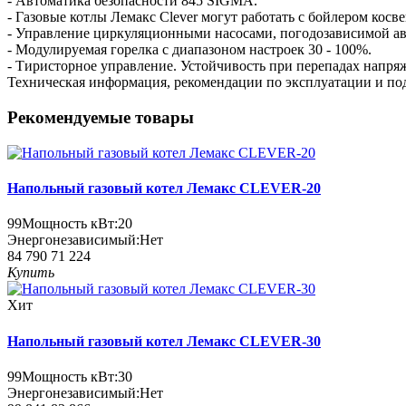
- Автоматика безопасности 845 SIGMA.
- Газовые котлы Лемакс Clever могут работать с бойлером косв
- Управление циркуляционными насосами, погодозависимой ав
- Модулируемая горелка с диапазоном настроек 30 - 100%.
- Тиристорное управление. Устойчивость при перепадах напряжен
Техническая информация, рекомендации по эксплуатации и под
Рекомендуемые товары
Напольный газовый котел Лемакс CLEVER-20
99
Мощность кВт:
20
Энергонезависимый:
Нет
84 790
71 224
Купить
Хит
Напольный газовый котел Лемакс CLEVER-30
99
Мощность кВт:
30
Энергонезависимый:
Нет