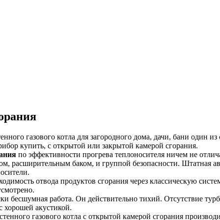
орания
енного газового котла для загородного дома, дачи, бани один и
ибор купить, с открытой или закрытой камерой сгорания.
рания
по эффективности прогрева теплоносителя ничем не отлича
м, расширительным баком, и группой безопасности. Штатная а
носители.
ходимость отвода продуктов сгорания через классическую систе
усмотрено.
ски бесшумная работа. Он действительно тихий. Отсутствие тур
с хорошей акустикой.
астенного газового котла с открытой камерой сгорания производи